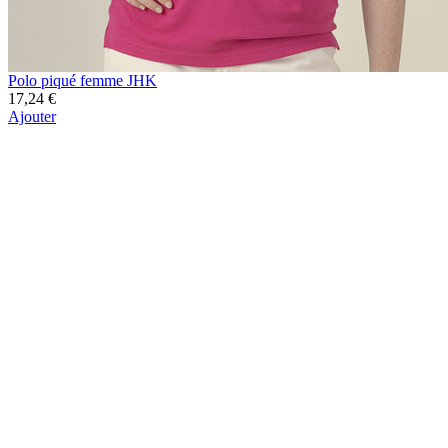
Polo piqué femme JHK
17,24 €
Ajouter